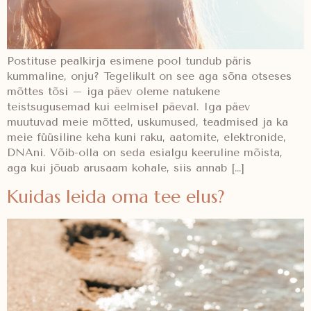
Postituse pealkirja esimene pool tundub päris
kummaline, onju? Tegelikult on see aga sõna otseses
mõttes tõsi – iga päev oleme natukene
teistsugusemad kui eelmisel päeval. Iga päev
muutuvad meie mõtted, uskumused, teadmised ja ka
meie füüsiline keha kuni raku, aatomite, elektronide,
DNAni. Võib-olla on seda esialgu keeruline mõista,
aga kui jõuab arusaam kohale, siis annab […]
Kuidas leida oma tee elus?