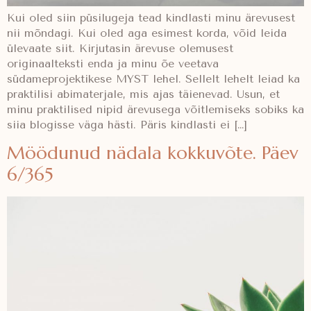
Kui oled siin püsilugeja tead kindlasti minu ärevusest
nii mõndagi. Kui oled aga esimest korda, võid leida
ülevaate siit. Kirjutasin ärevuse olemusest
originaalteksti enda ja minu õe veetava
südameprojektikese MYST lehel. Sellelt lehelt leiad ka
praktilisi abimaterjale, mis ajas täienevad. Usun, et
minu praktilised nipid ärevusega võitlemiseks sobiks ka
siia blogisse väga hästi. Päris kindlasti ei […]
Möödunud nädala kokkuvõte. Päev
6/365