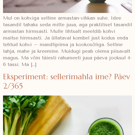
Mul on kohviga selline armastan-vihkan suhe. Idee
tasandil tahaks seda mitte juua, aga praktilisel tasandil
armastan hirmsasti. Mulle lihtsalt meeldib kohvi
maitse hirmsasti. Ja üllataval kombel just kodus enda
tehtud kohvi – mandlipiima ja kookosõliga. Selline
lahja, mahe ja kreemine. Muidugi peab olema piisavalt
magus. Ma võin täiesti rahumeeli juua päeva jooksul 4-
6 tassi. Ma […]
Eksperiment: sellerimahla ime? Päev
2/365