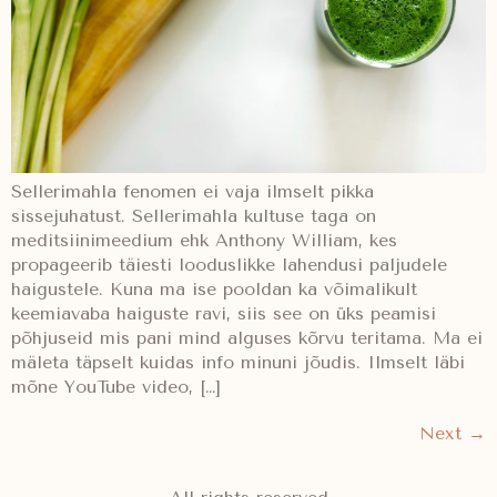
Sellerimahla fenomen ei vaja ilmselt pikka
sissejuhatust. Sellerimahla kultuse taga on
meditsiinimeedium ehk Anthony William, kes
propageerib täiesti looduslikke lahendusi paljudele
haigustele. Kuna ma ise pooldan ka võimalikult
keemiavaba haiguste ravi, siis see on üks peamisi
põhjuseid mis pani mind alguses kõrvu teritama. Ma ei
mäleta täpselt kuidas info minuni jõudis. Ilmselt läbi
mõne YouTube video, […]
Next
→