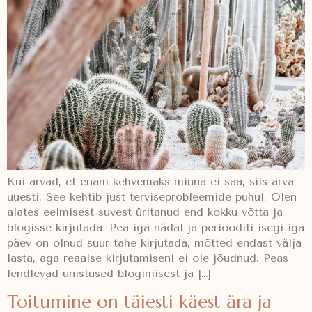
Kui arvad, et enam kehvemaks minna ei saa, siis arva
uuesti. See kehtib just terviseprobleemide puhul. Olen
alates eelmisest suvest üritanud end kokku võtta ja
blogisse kirjutada. Pea iga nädal ja periooditi isegi iga
päev on olnud suur tahe kirjutada, mõtted endast välja
lasta, aga reaalse kirjutamiseni ei ole jõudnud. Peas
lendlevad unistused blogimisest ja […]
Toitumine on täiesti käest ära ja