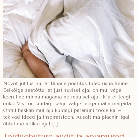
Novot juhtus nii, et tänane postitus tuleb üsna hiline.
Eelkõige seetõttu, et just suvisel ajal on mul väga
keeruline minna magama normaalsel ajal. Ma ei teagi
miks. Vist on kuidagi kahju valget aega maha magada.
Õhtul hakkab mul aju kuidagi paremini tööle ka –
tekivad ideed ja inspiratsioon. Ausalt ma plaanin igal
õhtul mõistlikul ajal […]
Toiduohutuse audit ja arvamused