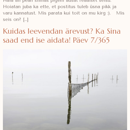
Hala all pean silmas pigem ausat reaalset seisu.
Hoiatan juba ka ette, et postitus tuleb üsna pikk ja
varu kannatust. Mis parata kui toit on mu kirg :). Mis
seis on? […]
Kuidas leevendan ärevust? Ka Sina
saad end ise aidata! Päev 7/365