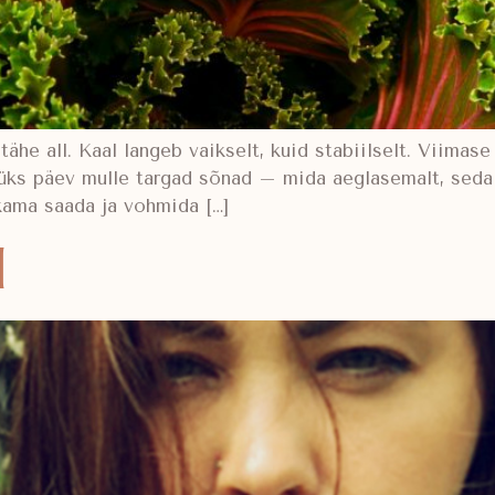
he all. Kaal langeb vaikselt, kuid stabiilselt. Viimas
s üks päev mulle targad sõnad – mida aeglasemalt, seda
kama saada ja vohmida […]
l