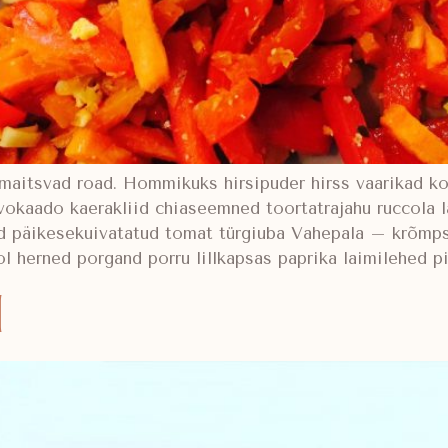
emaitsvad road. Hommikuks hirsipuder hirss vaarikad ko
kaado kaerakliid chiaseemned toortatrajahu ruccola l
nd päikesekuivatatud tomat türgiuba Vahepala – krõm
ol herned porgand porru lillkapsas paprika laimilehed p
l