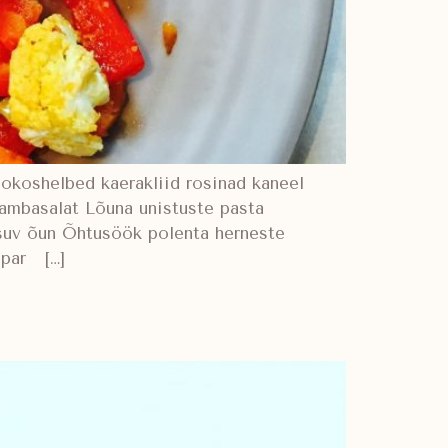
okoshelbed kaerakliid rosinad kaneel
ambasalat Lõuna unistuste pasta
psuv õun Õhtusöök polenta herneste
ipar […]