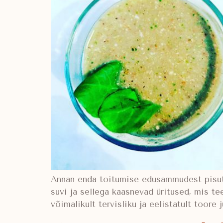
Annan enda toitumise edusammudest pisut m
suvi ja sellega kaasnevad üritused, mis te
võimalikult tervisliku ja eelistatult toore