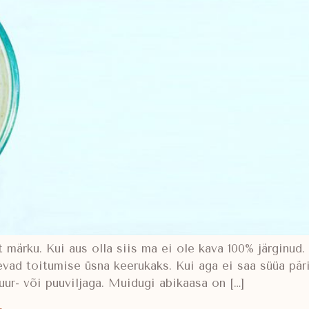
ärku. Kui aus olla siis ma ei ole kava 100% järginud. 
evad toitumise üsna keerukaks. Kui aga ei saa süüa pär
 juur- või puuviljaga. Muidugi abikaasa on […]