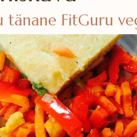
nu tänane FitGuru 