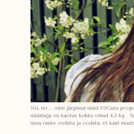
Nii, nii … olen järginud nüüd FitGuru pro
nädalaga on kaotus kokku olnud 4,3 kg . Ta
üsna raske oodata ja oodata, et kaal muutu