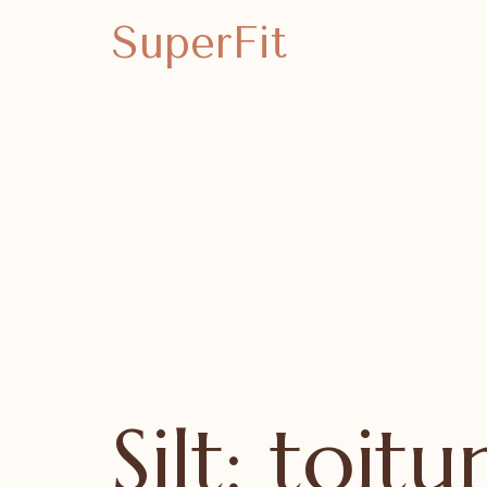
SuperFit
Silt:
toitu