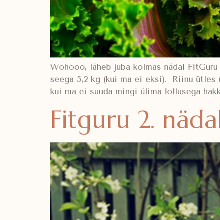
Wohooo, läheb juba kolmas nädal FitGuru tä
seega 5,2 kg (kui ma ei eksi). Riinu ütle
kui ma ei suuda mingi ülima lollusega hak
Fitguru 2. näda