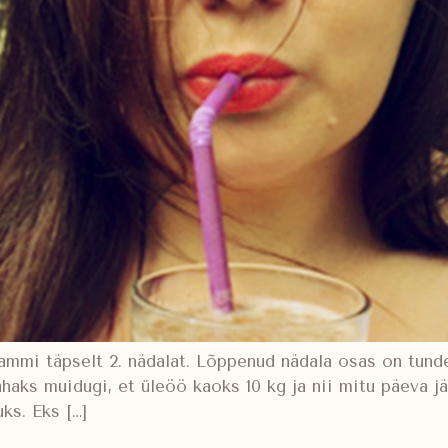
grammi täpselt 2. nädalat. Lõppenud nädala osas on tun
haks muidugi, et üleöö kaoks 10 kg ja nii mitu päeva j
ks. Eks […]