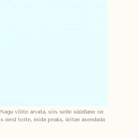
Nagu võite arvata, siis selle süüdlane on
is neid toite, mida peaks, üritan asendada