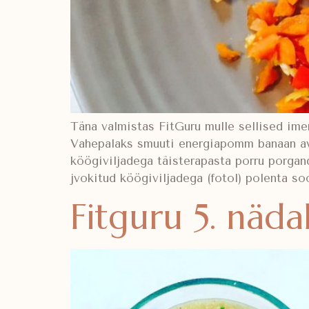
Täna valmistas FitGuru mulle sellised im
Vahepalaks smuuti energiapomm banaan avo
köögiviljadega täisterapasta porru porga
jvokitud köögiviljadega (fotol) polenta so
Fitguru 5. näda