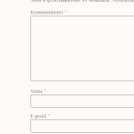
Sinu e-postiaadressi ei avaldata.
Nõutavad
Kommenteeri
*
Nimi
*
E-post
*